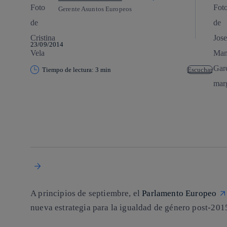
Gerente Asuntos Europeos
23/09/2014
Tiempo de lectura: 3 min
Escuchar
Copiar enlace
Copiar enlace
facebook
twitter
whatsapp
linkedin
A principios de septiembre, el
Parlamento Europeo
nueva estrategia para la igualdad de género
post-
201