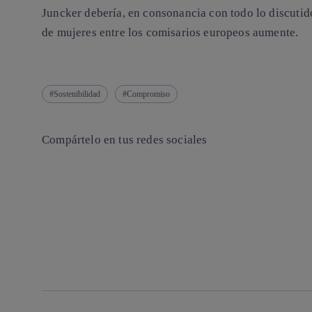
Juncker debería, en consonancia con todo lo discuti
de mujeres entre los comisarios europeos aumente.
Sostenibilidad
Compromiso
Compártelo en tus redes sociales
Copiar enlace
Copiar enlace
facebook
twitter
whatsapp
linkedin