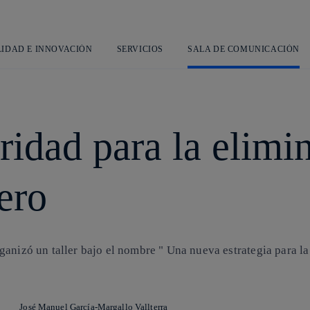
Saltar
al
contenido
principal
LIDAD E INNOVACIÓN
SERVICIOS
SALA DE COMUNICACIÓN
ridad para la elimi
ero
ganizó un taller bajo el nombre " Una nueva estrategia para l
José Manuel García-Margallo Vallterra