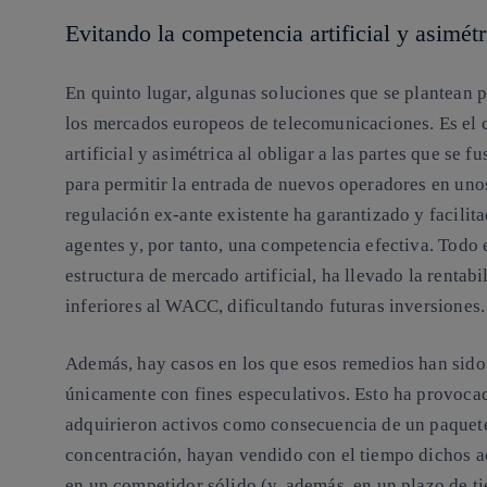
Evitando la competencia artificial y asimétr
En quinto lugar, algunas soluciones que se plantean p
los mercados europeos de telecomunicaciones. Es el 
artificial y asimétrica al obligar a las partes que se
para permitir la entrada de nuevos operadores en un
regulación ex-ante existente ha garantizado y facilit
agentes y, por tanto, una competencia efectiva. Todo
estructura de mercado artificial, ha llevado la rentabi
inferiores al WACC, dificultando futuras inversiones.
Además, hay casos en los que esos remedios han sido 
únicamente con fines especulativos. Esto ha provocad
adquirieron activos como consecuencia de un paquet
concentración, hayan vendido con el tiempo dichos act
en un competidor sólido (y, además, en un plazo de 