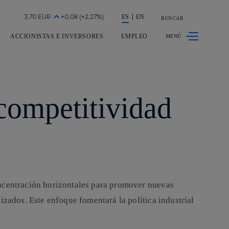
a acción en accionistas e inversores
ES
EN
BUSCAR
ACCIONISTAS E INVERSORES
EMPLEO
 competitividad
oncentración horizontales para promover nuevas
izados. Este enfoque fomentará la política industrial