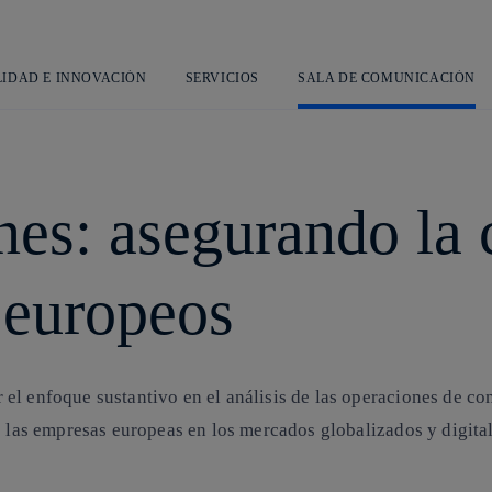
Saltar
L
al
contenido
principal
LIDAD E INNOVACIÓN
SERVICIOS
SALA DE COMUNICACIÓN
nes: asegurando la
 europeos
el enfoque sustantivo en el análisis de las operaciones de c
e las empresas europeas en los mercados globalizados y digital