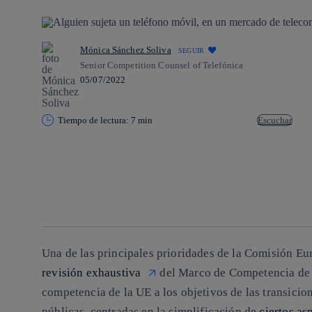
Mónica Sánchez Soliva
SEGUIR
Senior Competition Counsel of Telefónica
05/07/2022
Tiempo de lectura: 7 min
Escuchar
Copiar enlace
Copiar enlace
facebook
twitter
whatsapp
linkedin
Una de las principales prioridades de la Comisión Eur
revisión exhaustiva
del Marco de Competencia de l
competencia de la UE a los objetivos de las transicion
públicas, centradas en la simplificación de
ciertos as