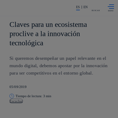
Saltar al
La acción en accionistas e invers
contenido
ES
EN
principal
BUSCAR
Claves para un ecosistema
proclive a la innovación
tecnológica
Si queremos desempeñar un papel relevante en el
mundo digital, debemos apostar por la innovación
para ser competitivos en el entorno global.
05/09/2019
Tiempo de lectura: 3 min
Escuchar
Copiar enlace
Copiar enlace
facebook