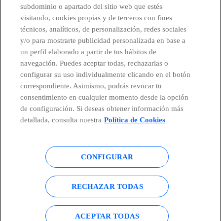
subdominio o apartado del sitio web que estés
visitando, cookies propias y de terceros con fines
técnicos, analíticos, de personalización, redes sociales
Telefónica en redes sociales
y/o para mostrarte publicidad personalizada en base a
un perfil elaborado a partir de tus hábitos de
Canal de Denuncias
navegación. Puedes aceptar todas, rechazarlas o
configurar su uso individualmente clicando en el botón
correspondiente. Asimismo, podrás revocar tu
Centro Global Transparencia
consentimiento en cualquier momento desde la opción
de configuración. Si deseas obtener información más
detallada, consulta nuestra
Política de Cookies
© Telefónica S.A.
Configurar cookies
CONFIGURAR
Política de cookies
Aviso legal
Accesibilidad
Política de privacidad
RECHAZAR TODAS
Mapa del sitio
ACEPTAR TODAS