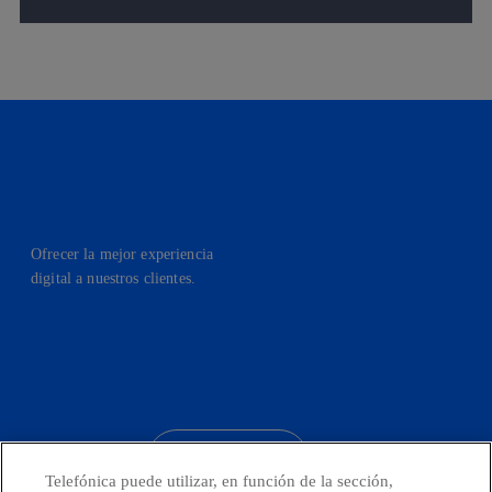
Ofrecer la mejor experiencia
digital a nuestros clientes.
facebook
linkedin
twitter
instagram
youtube
CONTACTO
Telefónica puede utilizar, en función de la sección,