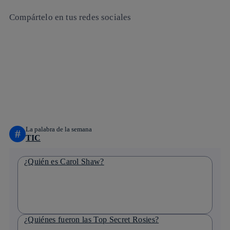
Compártelo en tus redes sociales
Copiar enlace
Copiar enlace
facebook
twitter
whatsapp
linkedin
La palabra de la semana
#
TIC
¿Quién es Carol Shaw?
¿Quiénes fueron las Top Secret Rosies?