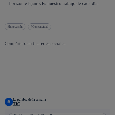
horizonte lejano. Es nuestro trabajo de cada día.
Innovación
Conectividad
Compártelo en tus redes sociales
Copiar enlace
Copiar enlace
facebook
twitter
whatsapp
linkedin
La palabra de la semana
#
TIC