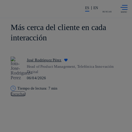
Saltar al
La acción en accionistas e invers
contenido
ES
EN
principal
BUSCAR
Más cerca del cliente en cada
interacción
José Rodríguez Pérez
Head of Product Management, Telefónica Innovación
Digital
06/04/2026
Tiempo de lectura: 7 min
Escuchar
Copiar enlace
Copiar enlace
facebook
twitter
whatsapp
linkedin