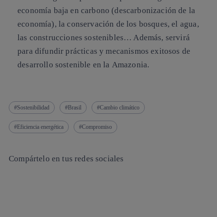
economía baja en carbono
(descarbonización de la
economía), la conservación de los
bosques
, el
agua
,
las
construcciones sostenibles
… Además, servirá
para difundir prácticas y mecanismos exitosos de
desarrollo sostenible en la
Amazonia
.
Sostenibilidad
Brasil
Cambio climático
Eficiencia energética
Compromiso
Compártelo en tus redes sociales
Copiar enlace
Copiar enlace
facebook
twitter