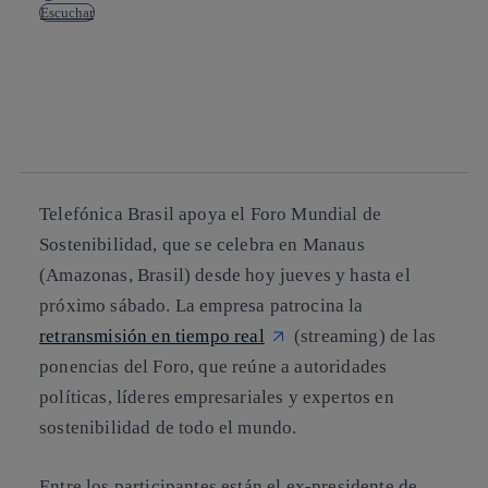
Escuchar
Copiar enlace
Copiar enlace
facebook
twitter
whatsapp
linkedin
Telefónica Brasil apoya el
Foro Mundial de
Sostenibilidad
, que se celebra en Manaus
(
Amazonas, Brasil
) desde hoy jueves y hasta el
próximo sábado. La empresa patrocina la
retransmisión en tiempo real
(streaming) de las
ponencias del Foro, que reúne a autoridades
políticas, líderes empresariales y expertos en
sostenibilidad de todo el mundo.
Entre los participantes están el ex-presidente de