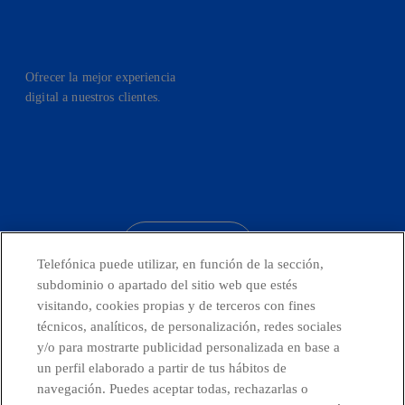
Ofrecer la mejor experiencia
digital a nuestros clientes.
facebook
linkedin
twitter
instagram
youtube
CONTACTO
Telefónica puede utilizar, en función de la sección,
subdominio o apartado del sitio web que estés
visitando, cookies propias y de terceros con fines
técnicos, analíticos, de personalización, redes sociales
Telefónica en redes sociales
y/o para mostrarte publicidad personalizada en base a
un perfil elaborado a partir de tus hábitos de
Canal de Denuncias
navegación. Puedes aceptar todas, rechazarlas o