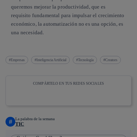
queremos mejorar la productividad, que es
requisito fundamental para impulsar el crecimiento
económico, la automatización no es una opción, es
una necesidad.
Empresas
Inteligencia Artificial
Tecnología
Creators
COMPÁRTELO EN TUS REDES SOCIALES
Copiar enlace
Copiar enlace
facebook
twitter
whatsapp
linkedin
La palabra de la semana
#
TIC