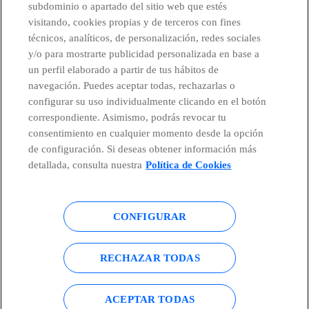
subdominio o apartado del sitio web que estés
visitando, cookies propias y de terceros con fines
técnicos, analíticos, de personalización, redes sociales
Telefónica en redes sociales
y/o para mostrarte publicidad personalizada en base a
un perfil elaborado a partir de tus hábitos de
Canal de Denuncias
navegación. Puedes aceptar todas, rechazarlas o
configurar su uso individualmente clicando en el botón
correspondiente. Asimismo, podrás revocar tu
Centro Global Transparencia
consentimiento en cualquier momento desde la opción
de configuración. Si deseas obtener información más
detallada, consulta nuestra
Política de Cookies
© Telefónica S.A.
Configurar cookies
CONFIGURAR
Política de cookies
Aviso legal
Accesibilidad
Política de privacidad
RECHAZAR TODAS
Mapa del sitio
ACEPTAR TODAS