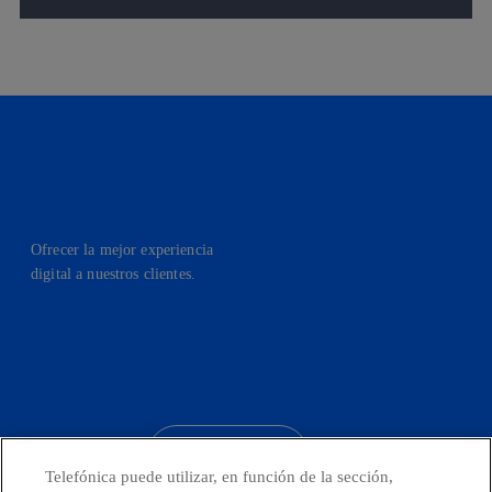
Ofrecer la mejor experiencia
digital a nuestros clientes.
facebook
linkedin
twitter
instagram
youtube
CONTACTO
Telefónica puede utilizar, en función de la sección,