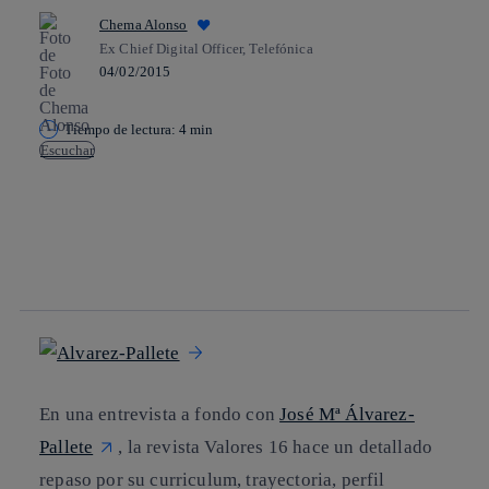
Chema Alonso
Ex Chief Digital Officer, Telefónica
04/02/2015
Tiempo de lectura: 4 min
Escuchar
Copiar enlace
Copiar enlace
facebook
twitter
whatsapp
linkedin
En una entrevista a fondo con
José Mª Álvarez-
Pallete
, la revista Valores 16 hace un detallado
repaso por su curriculum, trayectoria, perfil