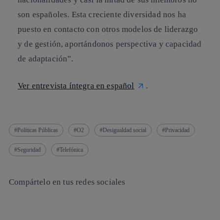
son españoles. Esta creciente diversidad nos ha
puesto en contacto con otros modelos de liderazgo
y de gestión, aportándonos perspectiva y capacidad
de adaptación”.
Ver entrevista íntegra en español
.
Políticas Públicas
O2
Desigualdad social
Privacidad
Seguridad
Telefónica
Compártelo en tus redes sociales
Copiar enlace
Copiar enlace
facebook