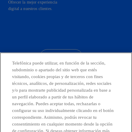
Ofrecer la mejor experiencia
digital a nuestros clientes.
facebook
linkedin
twitter
instagram
youtube
CONTACTO
Telefónica puede utilizar, en función de la sección,
subdominio o apartado del sitio web que estés
visitando, cookies propias y de terceros con fines
técnicos, analíticos, de personalización, redes sociales
Telefónica en redes sociales
y/o para mostrarte publicidad personalizada en base a
un perfil elaborado a partir de tus hábitos de
Canal de Denuncias
navegación. Puedes aceptar todas, rechazarlas o
configurar su uso individualmente clicando en el botón
correspondiente. Asimismo, podrás revocar tu
Centro Global Transparencia
consentimiento en cualquier momento desde la opción
de configuración. Si deseas obtener información más