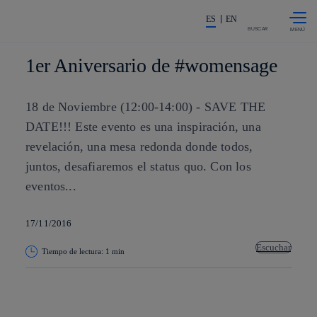
Saltar al
La acción en accionistas e invers
contenido
ES
EN
principal
BUSCAR
1er Aniversario de #womensage
18 de Noviembre (12:00-14:00) - SAVE THE
DATE!!! Este evento es una inspiración, una
revelación, una mesa redonda donde todos,
juntos, desafiaremos el status quo. Con los
eventos...
17/11/2016
Escuchar
Tiempo de lectura: 1 min
Copiar enlace
Copiar enlace
facebook
twitter
whatsapp
linkedin