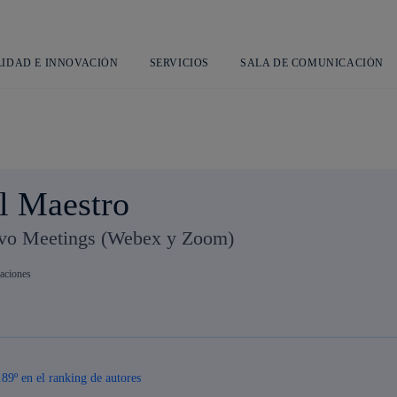
Saltar
al
contenido
principal
LIDAD E INNOVACIÓN
SERVICIOS
SALA DE COMUNICACIÓN
l Maestro
ivo Meetings (Webex y Zoom)
caciones
189º en el ranking de autores