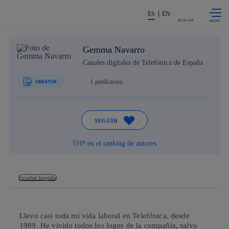
Saltar al
La acción en accionistas e invers
contenido
ES
EN
principal
BUSCAR
Gemma Navarro
Canales digitales de Telefónica de España
1
publicación
SEGUIR
510º en el ranking de autores
Escuchar biografía
Llevo casi toda mi vida laboral en Telefónica, desde
1989. He vivido todos los logos de la compañía, salvo