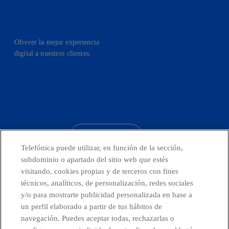
Ofrecer la mejor experiencia
digital a nuestros clientes.
facebook
linkedin
twitter
instagram
youtube
CONTACTO
Telefónica puede utilizar, en función de la sección,
subdominio o apartado del sitio web que estés
visitando, cookies propias y de terceros con fines
técnicos, analíticos, de personalización, redes sociales
Telefónica en redes sociales
y/o para mostrarte publicidad personalizada en base a
un perfil elaborado a partir de tus hábitos de
Canal de Denuncias
navegación. Puedes aceptar todas, rechazarlas o