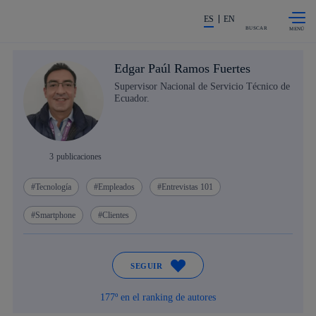
Saltar al
La acción en accionistas e invers
contenido
ES
EN
principal
BUSCAR
Edgar Paúl Ramos Fuertes
Supervisor Nacional de Servicio Técnico de
Ecuador.
3
publicaciones
Tecnología
Empleados
Entrevistas 101
Smartphone
Clientes
SEGUIR
177º en el ranking de autores