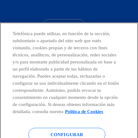
facebook
linkedin
twitter
instagram
youtube
CONTACTO
Telefónica puede utilizar, en función de la sección,
subdominio o apartado del sitio web que estés
visitando, cookies propias y de terceros con fines
técnicos, analíticos, de personalización, redes sociales
Países y Unidades emergentes
y/o para mostrarte publicidad personalizada en base a
un perfil elaborado a partir de tus hábitos de
Canal de Denuncias
navegación. Puedes aceptar todas, rechazarlas o
configurar su uso individualmente clicando en el botón
correspondiente. Asimismo, podrás revocar tu
Centro Global Transparencia
consentimiento en cualquier momento desde la opción
de configuración. Si deseas obtener información más
detallada, consulta nuestra
Política de Cookies
© Telefónica S.A.
Configurar cookies
CONFIGURAR
Política de cookies
Aviso legal