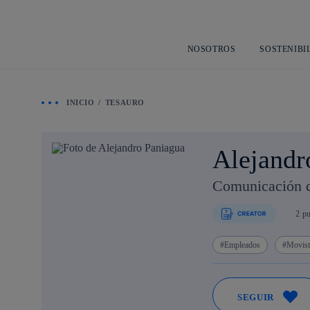
NOSOTROS
SOSTENIBI
INICIO
TESAURO
Alejandr
Comunicación d
2
pu
Empleados
Movist
SEGUIR