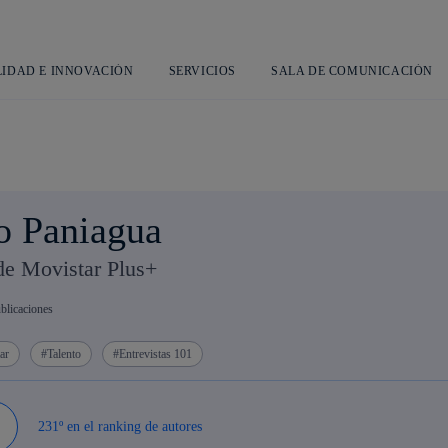
Saltar
al
contenido
principal
LIDAD E INNOVACIÓN
SERVICIOS
SALA DE COMUNICACIÓN
o Paniagua
e Movistar Plus+
blicaciones
ar
Talento
Entrevistas 101
231º en el ranking de autores