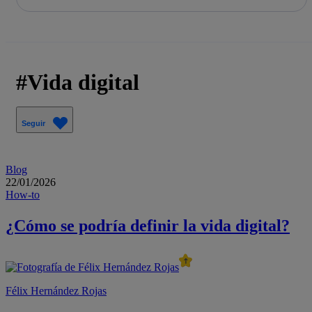
La acción en accionistas e inversores
Saltar
al
contenido
principal
Vida digital
Seguir
Blog
22/01/2026
How-to
¿Cómo se podría definir la vida digital?
Félix Hernández Rojas