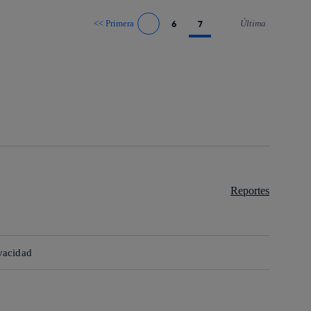
<<
Primera
6
7
Última
Ir a página anterior
Ir a página siguiente
Reportes
ivacidad