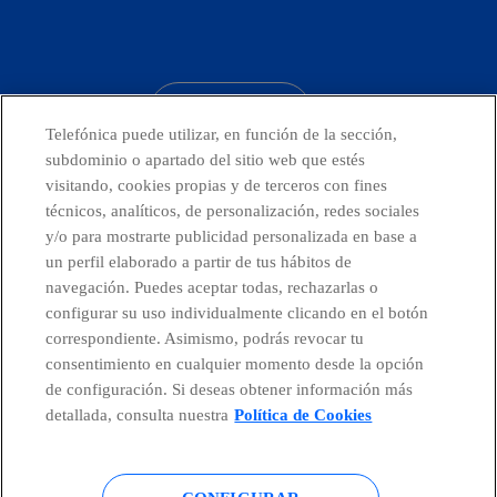
facebook
linkedin
twitter
instagram
youtube
CONTACTO
Telefónica puede utilizar, en función de la sección,
subdominio o apartado del sitio web que estés
visitando, cookies propias y de terceros con fines
técnicos, analíticos, de personalización, redes sociales
Países y Unidades emergentes
y/o para mostrarte publicidad personalizada en base a
un perfil elaborado a partir de tus hábitos de
Canal de Denuncias
navegación. Puedes aceptar todas, rechazarlas o
configurar su uso individualmente clicando en el botón
correspondiente. Asimismo, podrás revocar tu
Centro Global Transparencia
consentimiento en cualquier momento desde la opción
de configuración. Si deseas obtener información más
detallada, consulta nuestra
Política de Cookies
© Telefónica S.A.
Configurar cookies