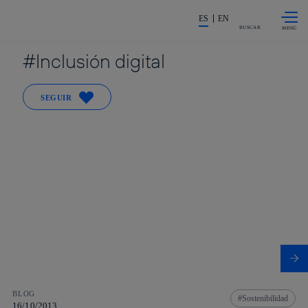
Saltar al
La acción en accionistas e invers
contenido
ES
EN
principal
BUSCAR
Inclusión digital
SEGUIR
BLOG
Sostenibilidad
16/10/2013