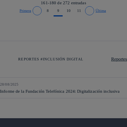
161-180 de
272
entradas
Primera
8
9
10
11
Última
Ir a página anterior
Ir a página siguiente
Reportes
REPORTES #INCLUSIÓN DIGITAL
28/08/2025
Informe de la Fundación Telefónica 2024: Digitalización inclusiva