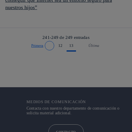
conseguir que Internet sea un entorno seguro para
nuestros hijos”
241-249 de
249
entradas
Primera
12
13
Última
Ir a página anterior
Ir a página siguiente
MEDIOS DE COMUNICACIÓN
Contacta con nuestro departamento de comunicación o
solicita material adicional.
CONTACTO