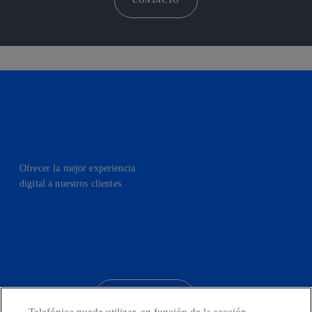
Ofrecer la mejor experiencia
digital a nuestros clientes.
facebook
linkedin
twitter
instagram
youtube
CONTACTO
Telefónica puede utilizar, en función de la sección,