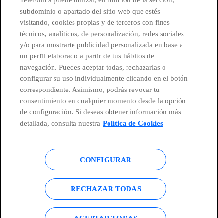
subdominio o apartado del sitio web que estés
visitando, cookies propias y de terceros con fines
técnicos, analíticos, de personalización, redes sociales
Países y Unidades emergentes
y/o para mostrarte publicidad personalizada en base a
un perfil elaborado a partir de tus hábitos de
Canal de Denuncias
navegación. Puedes aceptar todas, rechazarlas o
configurar su uso individualmente clicando en el botón
correspondiente. Asimismo, podrás revocar tu
Centro Global Transparencia
consentimiento en cualquier momento desde la opción
de configuración. Si deseas obtener información más
detallada, consulta nuestra
Política de Cookies
© Telefónica S.A.
Configurar cookies
CONFIGURAR
Política de cookies
Aviso legal
Accesibilidad
Política de privacidad
RECHAZAR TODAS
Mapa del sitio
ACEPTAR TODAS