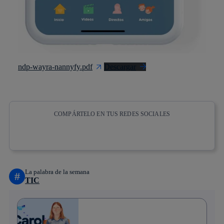
ndp-wayra-nannyfy.pdf
Descargar
COMPÁRTELO EN TUS REDES SOCIALES
Copiar enlace
Copiar enlace
facebook
twitter
whatsapp
linkedin
La palabra de la semana
#
TIC