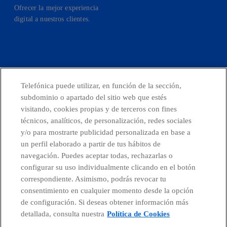
Ofrecer la mejor experiencia
digital a nuestros clientes.
facebook
linkedin
twitter
instagram
youtube
Telefónica puede utilizar, en función de la sección,
subdominio o apartado del sitio web que estés
CONTACTO
visitando, cookies propias y de terceros con fines
técnicos, analíticos, de personalización, redes sociales
y/o para mostrarte publicidad personalizada en base a
un perfil elaborado a partir de tus hábitos de
Telefónica en redes sociales
navegación. Puedes aceptar todas, rechazarlas o
configurar su uso individualmente clicando en el botón
Canal de Denuncias
correspondiente. Asimismo, podrás revocar tu
consentimiento en cualquier momento desde la opción
de configuración. Si deseas obtener información más
Centro Global Transparencia
detallada, consulta nuestra
Política de Cookies