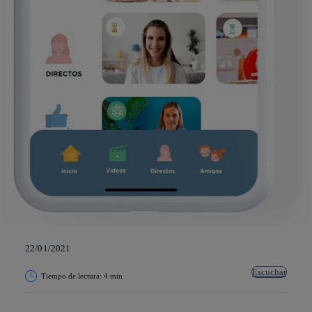
22/01/2021
Escuchar
Tiempo de lectura: 4 min
Copiar enlace
Copiar enlace
facebook
twitter
whatsapp
linkedin