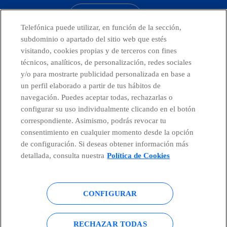
CONTACTO
Telefónica puede utilizar, en función de la sección,
subdominio o apartado del sitio web que estés
visitando, cookies propias y de terceros con fines
técnicos, analíticos, de personalización, redes sociales
Telefónica en redes sociales
y/o para mostrarte publicidad personalizada en base a
un perfil elaborado a partir de tus hábitos de
Canal de Denuncias
navegación. Puedes aceptar todas, rechazarlas o
configurar su uso individualmente clicando en el botón
correspondiente. Asimismo, podrás revocar tu
Centro Global Transparencia
consentimiento en cualquier momento desde la opción
de configuración. Si deseas obtener información más
detallada, consulta nuestra
Política de Cookies
© Telefónica S.A.
Configurar cookies
CONFIGURAR
Política de cookies
Aviso legal
Accesibilidad
Política de privacidad
RECHAZAR TODAS