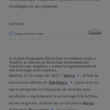
tecnología en las empresas.
25/05/2021
Escuchar
Tiempo de lectura: 2 min
Copiar enlace
Copiar enlace
facebook
twitter
whatsapp
linkedin
Activation Programme Blockchain les brindará acceso a
TrustOS, la solución de blockchain desarrollada por
Telefónica que simplifica y acelera la implementación de
esta tecnología en los negocios.
Madrid, 25 de mayo de 2021.-
Wayra
, el hub de
innovación abierta de
Telefónica
, lanza hoy un
nuevo programa en búsqueda de startups para
ayudarlas a implementar la tecnología blockchain
en sus negocios. A través de su iniciativa
Wayra
Activation Programme
, las startups