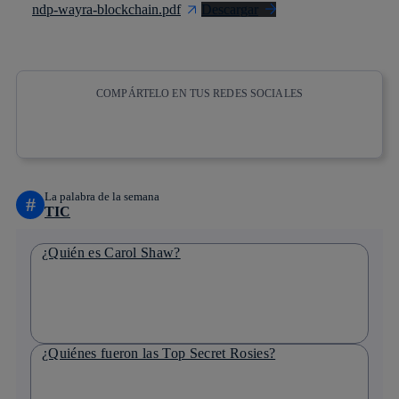
ndp-wayra-blockchain.pdf
Descargar
COMPÁRTELO EN TUS REDES SOCIALES
Copiar enlace
Copiar enlace
facebook
twitter
whatsapp
linkedin
La palabra de la semana
#
TIC
¿Quién es Carol Shaw?
¿Quiénes fueron las Top Secret Rosies?