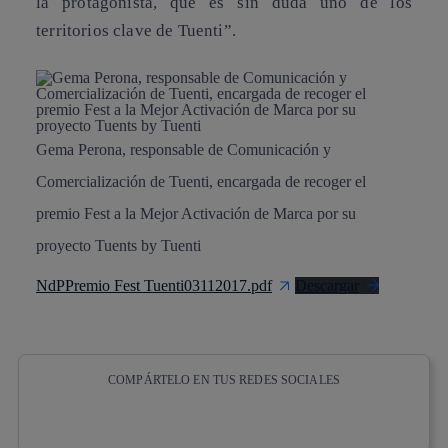
la protagonista, que es sin duda uno de los
territorios clave de Tuenti”.
Gema Perona, responsable de Comunicación y
Comercialización de Tuenti, encargada de recoger el
premio Fest a la Mejor Activación de Marca por su
proyecto Tuents by Tuenti
NdPPremio Fest Tuenti03112017.pdf
Descargar
COMPÁRTELO EN TUS REDES SOCIALES
Copiar enlace
Copiar enlace
facebook
twitter
whatsapp
linkedin