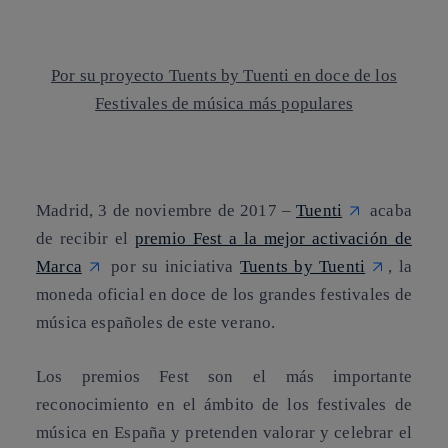
Copiar enlace
Copiar enlace
facebook
twitter
whatsapp
linkedin
Por su proyecto Tuents by Tuenti en doce de los
Festivales de música más populares
Madrid, 3 de noviembre de 2017 –
Tuenti
acaba
de recibir el
premio Fest a la mejor activación de
Marca
por su iniciativa
Tuents by Tuenti
, la
moneda oficial en doce de los grandes festivales de
música españoles de este verano.
Los premios Fest son el más importante
reconocimiento en el ámbito de los festivales de
música en España y pretenden valorar y celebrar el