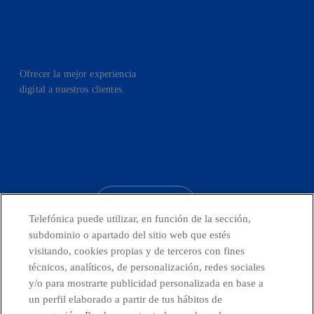
Ofrecer la mejor experiencia
digital a nuestros clientes.
facebook
linkedin
twitter
instagram
youtube
CONTACTO
Telefónica puede utilizar, en función de la sección,
subdominio o apartado del sitio web que estés
visitando, cookies propias y de terceros con fines
técnicos, analíticos, de personalización, redes sociales
Telefónica en redes sociales
y/o para mostrarte publicidad personalizada en base a
un perfil elaborado a partir de tus hábitos de
Canal de Denuncias