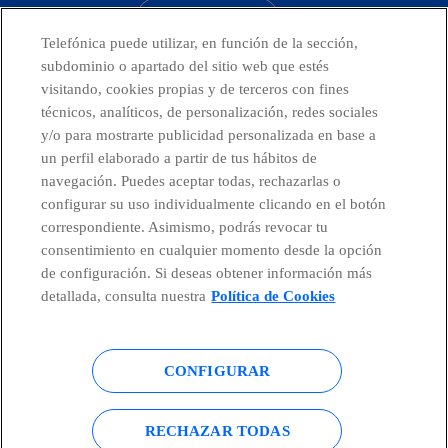
CONTACTO
Telefónica puede utilizar, en función de la sección,
subdominio o apartado del sitio web que estés
visitando, cookies propias y de terceros con fines
técnicos, analíticos, de personalización, redes sociales
Telefónica en redes sociales
y/o para mostrarte publicidad personalizada en base a
un perfil elaborado a partir de tus hábitos de
Canal de Denuncias
navegación. Puedes aceptar todas, rechazarlas o
configurar su uso individualmente clicando en el botón
correspondiente. Asimismo, podrás revocar tu
Centro Global Transparencia
consentimiento en cualquier momento desde la opción
de configuración. Si deseas obtener información más
detallada, consulta nuestra
Política de Cookies
© Telefónica S.A.
Configurar cookies
CONFIGURAR
Política de cookies
Aviso legal
Accesibilidad
Política de privacidad
RECHAZAR TODAS