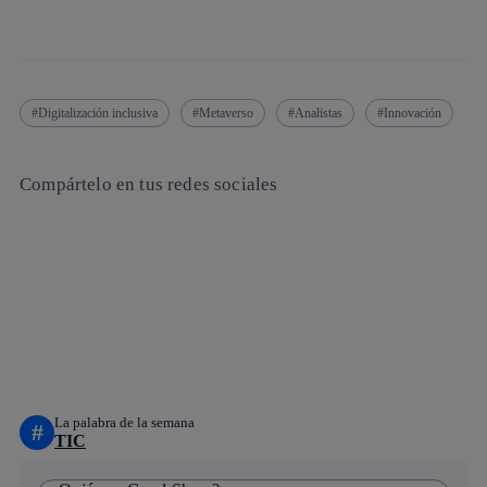
Digitalización inclusiva
Metaverso
Analistas
Innovación
Compártelo en tus redes sociales
Copiar enlace
Copiar enlace
facebook
twitter
whatsapp
linkedin
La palabra de la semana
#
TIC