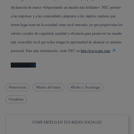
declaración de marca «Orquestando un mundo más brillante». NEC permite
a las empresas y a las comunidades adaptarse a los rápidos cambios que
tienen lugar tanto en la sociedad como en el mercado, ya que proporciona los
valores sociales de seguridad, equidad y eficiencia para promover un mundo
más sostenible en el que todos tengan la oportunidad de alcanzar su máximo
potencial. Para más información, visite NEC en
http://www.nec.com
Descargar
Innovación
Redes del futuro
Redes y Tecnología
Analistas
COMPÁRTELO EN TUS REDES SOCIALES
Copiar enlace
Copiar enlace
facebook
twitter
whatsapp
linkedin