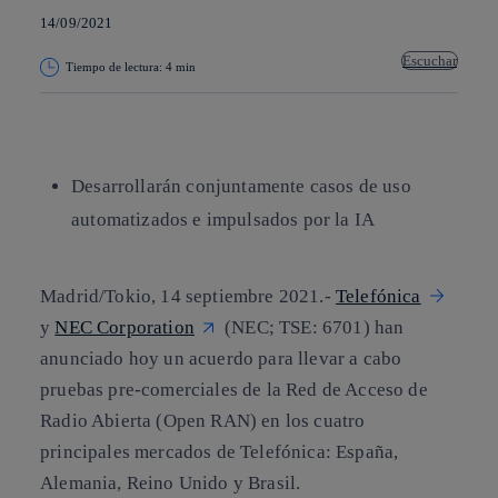
14/09/2021
Escuchar
Tiempo de lectura: 4 min
Copiar enlace
Copiar enlace
facebook
twitter
whatsapp
linkedin
Desarrollarán conjuntamente casos de uso
automatizados e impulsados por la IA
Madrid/Tokio, 14 septiembre 2021.-
Telefónica
y
NEC Corporation
(NEC; TSE: 6701) han
anunciado hoy un acuerdo para llevar a cabo
pruebas pre-comerciales de la Red de Acceso de
Radio Abierta (Open RAN) en los cuatro
principales mercados de Telefónica: España,
Alemania, Reino Unido y Brasil.