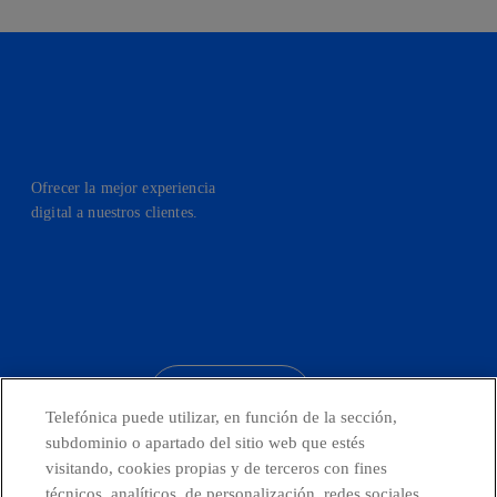
Ofrecer la mejor experiencia
digital a nuestros clientes.
facebook
linkedin
twitter
instagram
youtube
CONTACTO
Telefónica puede utilizar, en función de la sección,
subdominio o apartado del sitio web que estés
visitando, cookies propias y de terceros con fines
técnicos, analíticos, de personalización, redes sociales
Telefónica en redes sociales