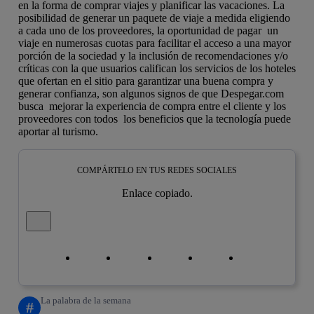
en la forma de comprar viajes y planificar las vacaciones. La
posibilidad de generar un paquete de viaje a medida eligiendo
a cada uno de los proveedores, la oportunidad de pagar un
viaje en numerosas cuotas para facilitar el acceso a una mayor
porción de la sociedad y la inclusión de recomendaciones y/o
críticas con la que usuarios califican los servicios de los hoteles
que ofertan en el sitio para garantizar una buena compra y
generar confianza, son algunos signos de que Despegar.com
busca mejorar la experiencia de compra entre el cliente y los
proveedores con todos los beneficios que la tecnología puede
aportar al turismo.
COMPÁRTELO EN TUS REDES SOCIALES
Enlace copiado.
Cerrar mensaje de alerta
Copiar enlace
Copiar enlace
facebook
twitter
whatsapp
linkedin
La palabra de la semana
#