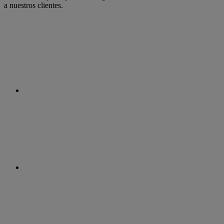
a nuestros clientes.
facebook
linkedin
twitter