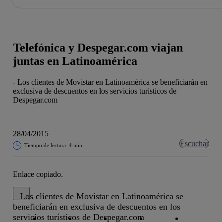
La acción en accionistas e inversores
Saltar
al
contenido
principal
Telefónica y Despegar.com viajan
juntas en Latinoamérica
- Los clientes de Movistar en Latinoamérica se beneficiarán en
exclusiva de descuentos en los servicios turísticos de
Despegar.com
28/04/2015
Escuchar
Tiempo de lectura: 4 min
Enlace copiado.
Cerrar mensaje de alerta
– Los clientes de Movistar en Latinoamérica se
beneficiarán en exclusiva de descuentos en los
Copiar enlace
Copiar enlace
facebook
twitter
whatsapp
linkedin
servicios turísticos de Despegar.com