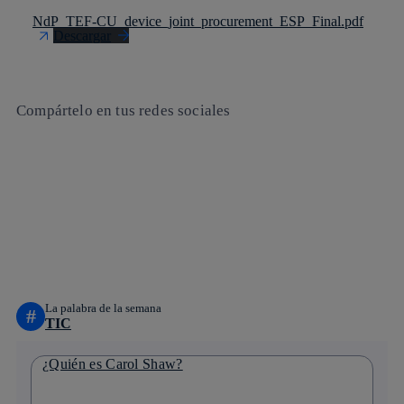
NdP_TEF-CU_device_joint_procurement_ESP_Final.pdf
Descargar
Compártelo en tus redes sociales
Copiar enlace
Copiar enlace
facebook
twitter
whatsapp
linkedin
La palabra de la semana
#
TIC
¿Quién es Carol Shaw?