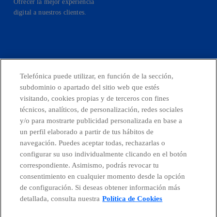
Ofrecer la mejor experiencia
digital a nuestros clientes.
facebook
linkedin
twitter
instagram
youtube
Telefónica puede utilizar, en función de la sección,
subdominio o apartado del sitio web que estés
CONTACTO
visitando, cookies propias y de terceros con fines
técnicos, analíticos, de personalización, redes sociales
y/o para mostrarte publicidad personalizada en base a
un perfil elaborado a partir de tus hábitos de
Telefónica en redes sociales
navegación. Puedes aceptar todas, rechazarlas o
configurar su uso individualmente clicando en el botón
Canal de Denuncias
correspondiente. Asimismo, podrás revocar tu
consentimiento en cualquier momento desde la opción
de configuración. Si deseas obtener información más
Centro Global Transparencia
detallada, consulta nuestra
Política de Cookies