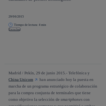
29/06/2015
Tiempo de lectura: 4 min
Escuchar
Copiar enlace
Copiar enlace
facebook
twitter
whatsapp
linkedin
Madrid / Pekín,
29 de junio 2015
.- Telefónica y
China Unicom
han anunciado hoy la puesta en
marcha de un programa estratégico de colaboración
para la compra conjunta de terminales que tiene
como objetivo la selección de
smartphones
con