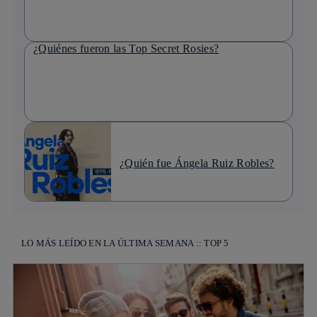
¿Quiénes fueron las Top Secret Rosies?
¿Quién fue Ángela Ruiz Robles?
LO MÁS LEÍDO EN LA ÚLTIMA SEMANA :: TOP 5