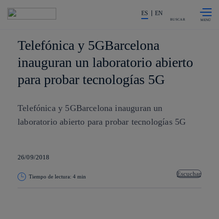
Saltar al
La acción en accionistas e invers
contenido
ES
EN
principal
BUSCAR
Telefónica y 5GBarcelona
inauguran un laboratorio abierto
para probar tecnologías 5G
Telefónica y 5GBarcelona inauguran un
laboratorio abierto para probar tecnologías 5G
26/09/2018
Escuchar
Tiempo de lectura: 4 min
Copiar enlace
Copiar enlace
facebook
twitter
whatsapp
linkedin