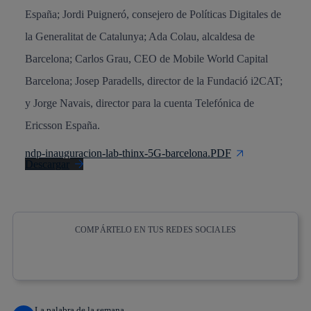
España; Jordi Puigneró, consejero de Políticas Digitales de
la Generalitat de Catalunya; Ada Colau, alcaldesa de
Barcelona; Carlos Grau, CEO de Mobile World Capital
Barcelona; Josep Paradells, director de la Fundació i2CAT;
y Jorge Navais, director para la cuenta Telefónica de
Ericsson España.
ndp-inauguracion-lab-thinx-5G-barcelona.PDF
Descargar
COMPÁRTELO EN TUS REDES SOCIALES
Copiar enlace
Copiar enlace
facebook
twitter
whatsapp
linkedin
La palabra de la semana