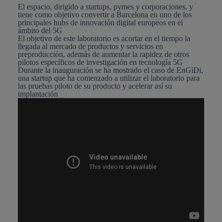
El espacio, dirigido a startups, pymes y corporaciones, y
tiene como objetivo convertir a Barcelona en uno de los
principales hubs de innovación digital europeos en el
ámbito del 5G
El objetivo de este laboratorio es acortar en el tiempo la
llegada al mercado de productos y servicios en
preproducción, además de aumentar la rapidez de otros
pilotos específicos de investigación en tecnología 5G
Durante la inauguración se ha mostrado el caso de EnGiDi,
una startup que ha comenzado a utilizar el laboratorio para
las pruebas piloto de su producto y acelerar así su
implantación
Configurar cookies