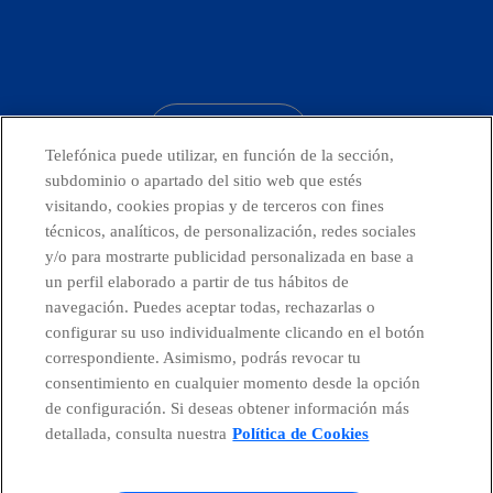
facebook
linkedin
twitter
instagram
youtube
CONTACTO
Telefónica puede utilizar, en función de la sección,
subdominio o apartado del sitio web que estés
visitando, cookies propias y de terceros con fines
técnicos, analíticos, de personalización, redes sociales
Telefónica en redes sociales
y/o para mostrarte publicidad personalizada en base a
un perfil elaborado a partir de tus hábitos de
Canal de Denuncias
navegación. Puedes aceptar todas, rechazarlas o
configurar su uso individualmente clicando en el botón
correspondiente. Asimismo, podrás revocar tu
Centro Global Transparencia
consentimiento en cualquier momento desde la opción
de configuración. Si deseas obtener información más
detallada, consulta nuestra
Política de Cookies
© Telefónica S.A.
Configurar cookies