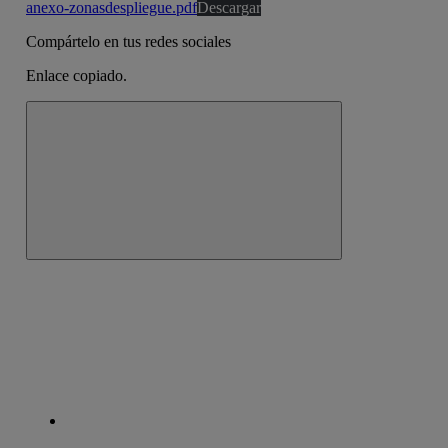
anexo-zonasdespliegue.pdf
Descargar
Compártelo en tus redes sociales
Enlace copiado.
Cerrar mensaje de alerta
Copiar enlace
Copiar enlace
facebook