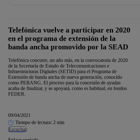
La acción en accionistas e inversores
Saltar
al
contenido
principal
Telefónica vuelve a participar en 2020
en el programa de extensión de la
banda ancha promovido por la SEAD
Telefónica concurre, un año más, en la convocatoria de 2020
de la Secretaría de Estado de Telecomunicaciones e
Infraestructuras Digitales (SETID) para el Programa de
Extensión de banda ancha de nueva generación, conocido
como PEBANG. El proceso para la concesión de ayudas
acaba de finalizar, y se apoyará, como es habitual, en fondos
FEDER.
09/04/2021
Tiempo de lectura: 2 min
Escuchar
Enlace copiado.