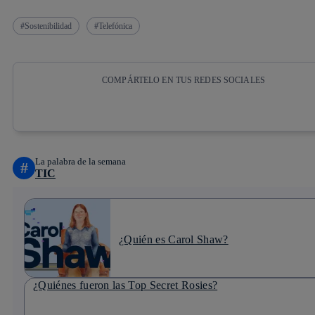
Sostenibilidad
Telefónica
COMPÁRTELO EN TUS REDES SOCIALES
Copiar enlace
Copiar enlace
facebook
twitter
whatsapp
linkedin
La palabra de la semana
#
TIC
¿Quién es Carol Shaw?
¿Quiénes fueron las Top Secret Rosies?