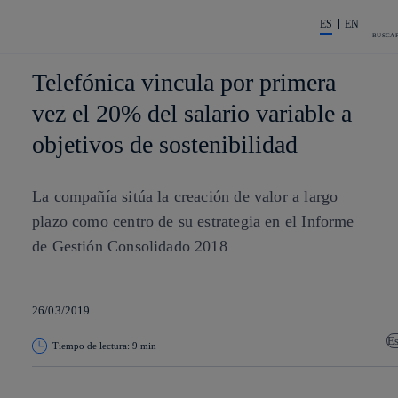
Saltar al
La acción en accionist
contenido
ES
EN
principal
BUSCA
Telefónica vincula por primera
vez el 20% del salario variable a
objetivos de sostenibilidad
La compañía sitúa la creación de valor a largo
plazo como centro de su estrategia en el Informe
de Gestión Consolidado 2018
26/03/2019
E
Tiempo de lectura: 9 min
Copiar enlace
Copiar enlace
facebook
twitter
whatsapp
lin