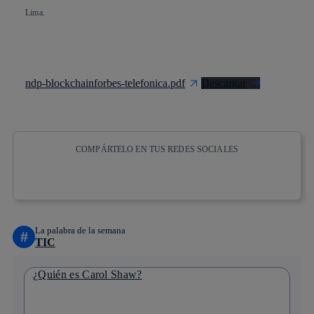
Lima.
ndp-blockchainforbes-telefonica.pdf
Descargar
COMPÁRTELO EN TUS REDES SOCIALES
Copiar enlace
Copiar enlace
facebook
twitter
whatsapp
linkedin
La palabra de la semana
#
TIC
¿Quién es Carol Shaw?