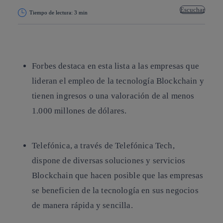
Escuchar
Tiempo de lectura: 3 min
Copiar enlace
Copiar enlace
facebook
twitter
whatsapp
linkedin
Forbes destaca en esta lista a las empresas que
lideran el empleo de la tecnología Blockchain y
tienen ingresos o una valoración de al menos
1.000 millones de dólares.
Telefónica, a través de Telefónica Tech,
dispone de diversas soluciones y servicios
Blockchain que hacen posible que las empresas
se beneficien de la tecnología en sus negocios
de manera rápida y sencilla.