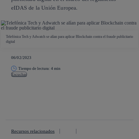
eIDAS de la Unión Europea.
Telefónica Tech y Adwatch se alían para aplicar Blockchain contra el fraude publicitario
digital
06/02/2023
Tiempo de lectura: 4 min
Escuchar
Copiar enlace
Copiar enlace
facebook
twitter
whatsapp
linkedin
Recursos relacionados