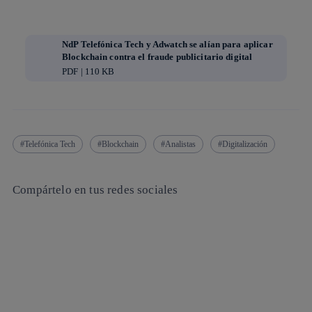
NdP Telefónica Tech y Adwatch se alían para aplicar
Blockchain contra el fraude publicitario digital
PDF | 110 KB
Telefónica Tech
Blockchain
Analistas
Digitalización
Compártelo en tus redes sociales
Copiar enlace
Copiar enlace
facebook
twitter
whatsapp
linkedin