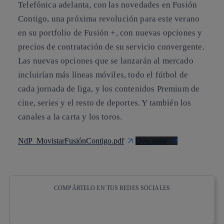
Telefónica adelanta, con las novedades en Fusión
Contigo, una próxima revolución para este verano
en su portfolio de Fusión +, con nuevas opciones y
precios de contratación de su servicio convergente.
Las nuevas opciones que se lanzarán al mercado
incluirían más líneas móviles, todo el fútbol de
cada jornada de liga, y los contenidos Premium de
cine, series y el resto de deportes. Y también los
canales a la carta y los toros.
NdP_MovistarFusiónContigo.pdf
Descargar
COMPÁRTELO EN TUS REDES SOCIALES
Copiar enlace
Copiar enlace
facebook
twitter
whatsapp
linkedin