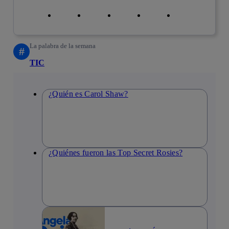
Copiar enlace
Copiar enlace
facebook
twitter
whatsapp
linkedin
La palabra de la semana
#
TIC
¿Quién es Carol Shaw?
¿Quiénes fueron las Top Secret Rosies?