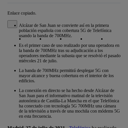
Enlace copiado.
Cerrar mensaje de alerta
Alcázar de San Juan se convierte así en la primera
población española con cobertura 5G de Telefónica
Copiar enlace
Copiar enlace
facebook
twitter
whatsapp
linkedin
usando la banda de 700MHz.
Es el primer caso de uso realizado por una operadora en
la banda de 700MHz tras su adjudicación a los
operadores mediante la subasta que se resolvió el pasado
miércoles 21 de julio.
La banda de 700MHz permitirá desplegar 5G con
mayor alcance y buena cobertura en el interior de los
edificios.
La conexión en directo se ha hecho desde Alcázar de
San Juan para el informativo matinal de la televisión
autonómica de Castilla-La Mancha en el que Telefónica
ha conectado con tecnología 5G 700MHz una cámara
de la televisión a través de una mochila con módems 5G
en esta frecuencia.
Madrid, 27 de julio de 2021.-
Telefónica
ha realizado,