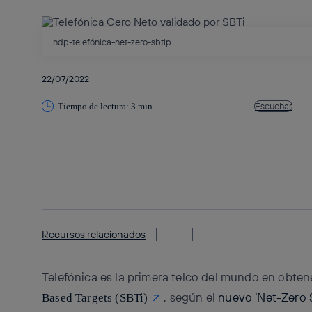
ndp-telefónica-net-zero-sbtip
22/07/2022
Escuchar
Tiempo de lectura: 3 min
Copiar enlace
Copiar enlace
facebook
twitter
whatsapp
linkedin
Recursos relacionados
Telefónica es la primera telco del mundo en obtene
, según el
nuevo ‘Net-Zero
Based Targets (SBTi)