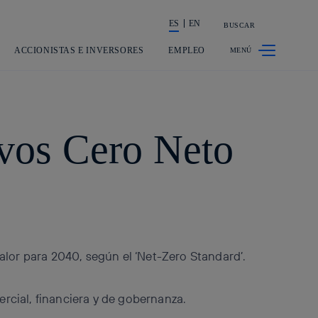
ES
EN
BUSCAR
La acción en accionistas e inversor
ACCIONISTAS E INVERSORES
EMPLEO
ivos Cero Neto
lor para 2040, según el ‘Net-Zero Standard’.
ercial, financiera y de gobernanza.