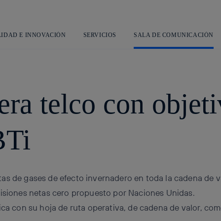
Saltar
al
contenido
principal
LIDAD E INNOVACIÓN
SERVICIOS
SALA DE COMUNICACIÓN
era telco con objet
BTi
as de gases de efecto invernadero en toda la cadena de va
misiones netas cero propuesto por Naciones Unidas.
ica con su hoja de ruta operativa, de cadena de valor, com