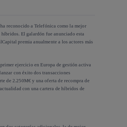
Copiar enlace
Copiar enlace
facebook
twitter
whatsapp
linkedin
 ha reconocido a Telefónica como la mejor
híbridos. El galardón fue anunciado esta
lCapital premia anualmente a los actores más
primer ejercicio en Europa de gestión activa
 lanzar con éxito dos transacciones
rte de 2.250M€ y una oferta de recompra de
 actualidad con una cartera de híbridos de
en dos categorías adicionales, la de mejor