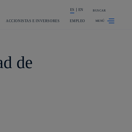
ES
EN
BUSCAR
La acción en accionistas e inversores
ACCIONISTAS E INVERSORES
EMPLEO
ad de