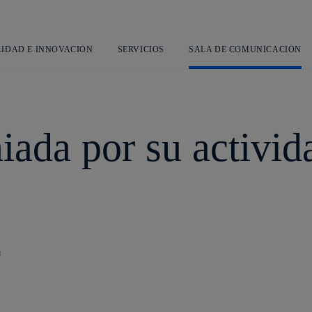
Saltar
al
contenido
principal
LIDAD E INNOVACIÓN
SERVICIOS
SALA DE COMUNICACIÓN
iada por su activid
n