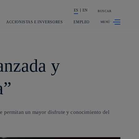
ES
EN
BUSCAR
La acción en accionistas e inversores
ACCIONISTAS E INVERSORES
EMPLEO
anzada y
a”
ue permitan un mayor disfrute y conocimiento del