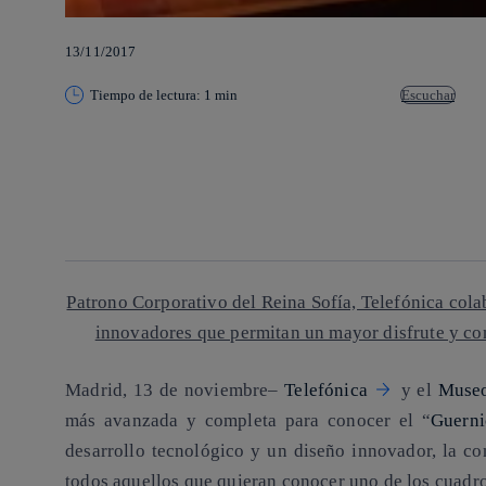
13/11/2017
Tiempo de lectura: 1 min
Escuchar
Copiar enlace
Copiar enlace
facebook
twitter
whatsapp
linkedin
Patrono Corporativo del Reina Sofía, Telefónica cola
innovadores que permitan un mayor disfrute y con
Madrid, 13 de noviembre
–
Telefónica
y el
Museo
más avanzada y completa para conocer el “
Guerni
desarrollo tecnológico y un diseño innovador, la co
todos aquellos que quieran conocer uno de los cuadro