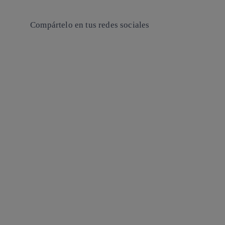
Compártelo en tus redes sociales
Copiar enlace
Copiar enlace
facebook
twitter
whatsapp
linkedin