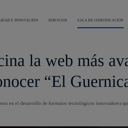
Saltar
al
contenido
principal
LIDAD E INNOVACIÓN
SERVICIOS
SALA DE COMUNICACIÓN
ocina la web más av
onocer “El Guernic
bora en el desarrollo de formatos tecnológicos innovadores q