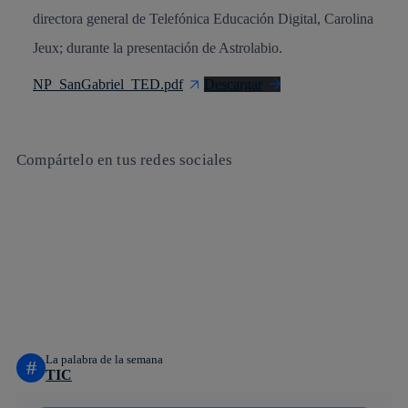
directora general de Telefónica Educación Digital, Carolina
Jeux; durante la presentación de Astrolabio.
NP_SanGabriel_TED.pdf
Descargar
Compártelo en tus redes sociales
Copiar enlace
Copiar enlace
facebook
twitter
whatsapp
linkedin
La palabra de la semana
#
TIC