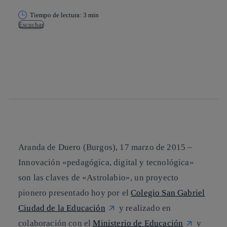
Tiempo de lectura: 3 min
Escuchar
Copiar enlace
Copiar enlace
facebook
twitter
whatsapp
linkedin
Aranda de Duero (Burgos), 17 marzo de 2015 –
Innovación «pedagógica, digital y tecnológica»
son las claves de «Astrolabio», un proyecto
pionero presentado hoy por el
Colegio San Gabriel
Ciudad de la Educación
y realizado en
colaboración con el
Ministerio de Educación
y