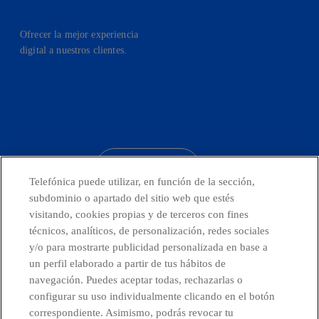
Ofrecer la mejor experiencia
digital a nuestros clientes.
facebook
linkedin
twitter
instagram
youtube
CONTACTO
Telefónica puede utilizar, en función de la sección,
subdominio o apartado del sitio web que estés
visitando, cookies propias y de terceros con fines
técnicos, analíticos, de personalización, redes sociales
Países y Unidades emergentes
y/o para mostrarte publicidad personalizada en base a
un perfil elaborado a partir de tus hábitos de
Canal de Denuncias
navegación. Puedes aceptar todas, rechazarlas o
configurar su uso individualmente clicando en el botón
correspondiente. Asimismo, podrás revocar tu
Centro Global Transparencia