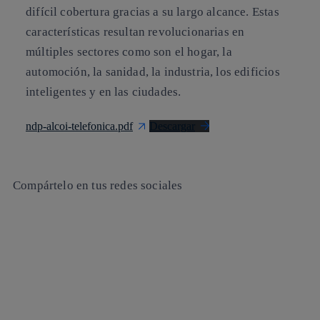
difícil cobertura gracias a su largo alcance. Estas
características resultan revolucionarias en
múltiples sectores como son el hogar, la
automoción, la sanidad, la industria, los edificios
inteligentes y en las ciudades.
ndp-alcoi-telefonica.pdf
Descargar
Compártelo en tus redes sociales
Copiar enlace
Copiar enlace
facebook
twitter
whatsapp
linkedin