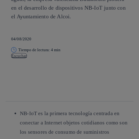
en el desarrollo de dispositivos NB-IoT junto con
el Ayuntamiento de Alcoi.
04/08/2020
Tiempo de lectura: 4 min
Escuchar
Copiar enlace
Copiar enlace
facebook
twitter
whatsapp
linkedin
NB-IoT es la primera tecnología centrada en
conectar a Internet objetos cotidianos como son
los sensores de consumo de suministros