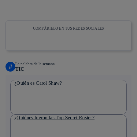
COMPÁRTELO EN TUS REDES SOCIALES
Copiar enlace
Copiar enlace
facebook
twitter
whatsapp
linkedin
La palabra de la semana
#
TIC
¿Quién es Carol Shaw?
¿Quiénes fueron las Top Secret Rosies?