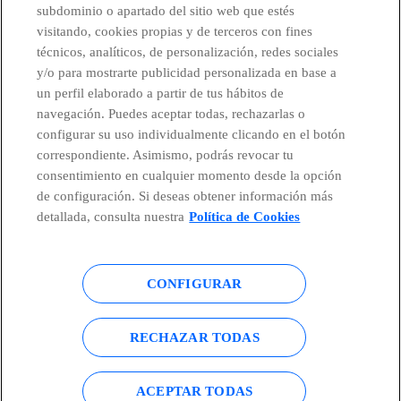
subdominio o apartado del sitio web que estés
CONTACTO
visitando, cookies propias y de terceros con fines
técnicos, analíticos, de personalización, redes sociales
y/o para mostrarte publicidad personalizada en base a
un perfil elaborado a partir de tus hábitos de
Telefónica en redes sociales
navegación. Puedes aceptar todas, rechazarlas o
configurar su uso individualmente clicando en el botón
Canal de Denuncias
correspondiente. Asimismo, podrás revocar tu
consentimiento en cualquier momento desde la opción
de configuración. Si deseas obtener información más
Centro Global Transparencia
detallada, consulta nuestra
Política de Cookies
CONFIGURAR
© Telefónica S.A.
Configurar cookies
Política de cookies
Aviso legal
RECHAZAR TODAS
Accesibilidad
Política de privacidad
ACEPTAR TODAS