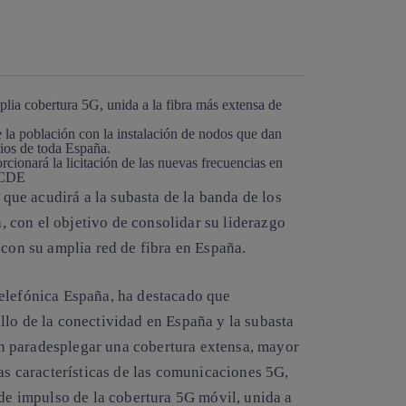
Copiar enlace
Copiar enlace
facebook
twitter
whatsapp
linkedin
lia cobertura 5G, unida a la fibra más extensa de
 la población con la instalación de nodos que dan
ios de toda España.
cionará la licitación de las nuevas frecuencias en
 OCDE
que acudirá a la subasta de la banda de los
 con el objetivo de consolidar su liderazgo
 con su amplia red de fibra en España.
Telefónica España, ha destacado que
llo de la conectividad en España y la subasta
n paradesplegar una cobertura extensa, mayor
las características de las comunicaciones 5G,
 de impulso de la cobertura 5G móvil, unida a