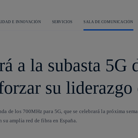
Saltar
al
contenido
principal
LIDAD E INNOVACIÓN
SERVICIOS
SALA DE COMUNICACIÓN
rá a la subasta 5G 
orzar su liderazgo 
anda de los 700MHz para 5G, que se celebrará la próxima seman
n su amplia red de fibra en España.