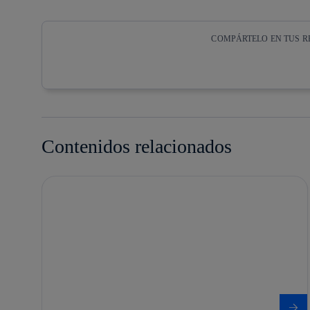
COMPÁRTELO EN TUS R
Copiar enlace
Copiar enlace
facebook
twitter
Contenidos relacionados