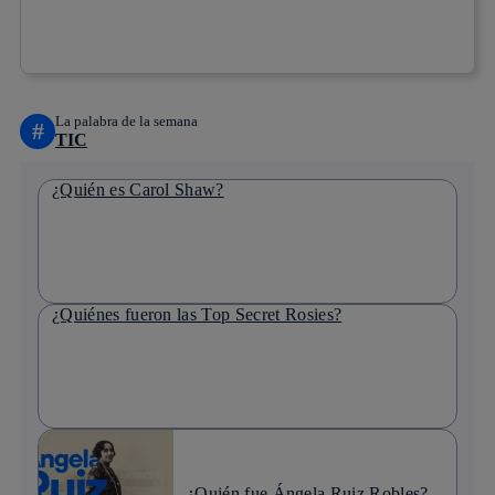
Copiar enlace
Copiar enlace
facebook
twitter
whatsapp
linkedin
La palabra de la semana
#
TIC
¿Quién es Carol Shaw?
¿Quiénes fueron las Top Secret Rosies?
¿Quién fue Ángela Ruiz Robles?