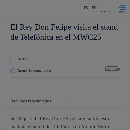
Saltar al
La acción en accionistas e invers
contenido
ES
EN
principal
BUSCAR
El Rey Don Felipe visita el stand
de Telefónica en el MWC25
03/03/2025
Escuchar
Tiempo de lectura: 1 min
Copiar enlace
Copiar enlace
facebook
twitter
whatsapp
linkedin
Recursos relacionados
Su Majestad el Rey Don Felipe ha visitado esta
mañana el stand de Telefónica en Mobile World