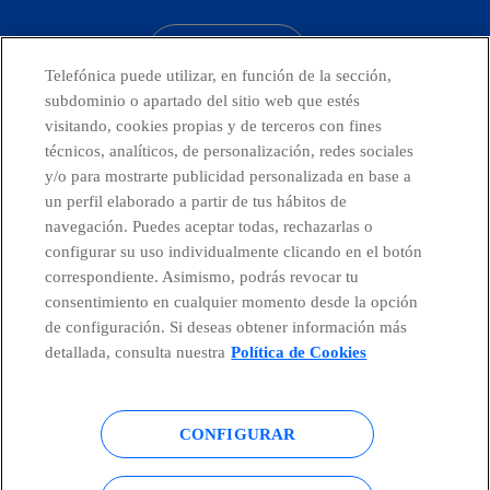
CONTACTO
Telefónica puede utilizar, en función de la sección,
subdominio o apartado del sitio web que estés
visitando, cookies propias y de terceros con fines
técnicos, analíticos, de personalización, redes sociales
Países y Unidades emergentes
y/o para mostrarte publicidad personalizada en base a
un perfil elaborado a partir de tus hábitos de
Canal de Denuncias
navegación. Puedes aceptar todas, rechazarlas o
configurar su uso individualmente clicando en el botón
correspondiente. Asimismo, podrás revocar tu
Centro Global Transparencia
consentimiento en cualquier momento desde la opción
de configuración. Si deseas obtener información más
detallada, consulta nuestra
Política de Cookies
© Telefónica S.A.
Configurar cookies
CONFIGURAR
Política de cookies
Aviso legal
Accesibilidad
Política de privacidad