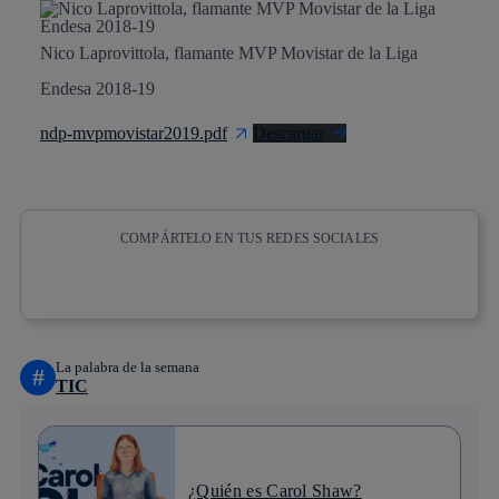
Nico Laprovittola, flamante MVP Movistar de la Liga
Endesa 2018-19
ndp-mvpmovistar2019.pdf
Descargar
COMPÁRTELO EN TUS REDES SOCIALES
Copiar enlace
Copiar enlace
facebook
twitter
whatsapp
linkedin
La palabra de la semana
#
TIC
¿Quién es Carol Shaw?