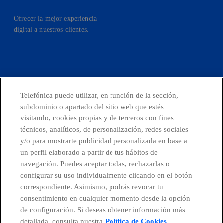
Ofrecer la mejor experiencia
digital a nuestros clientes.
facebook
linkedin
twitter
instagram
youtube
Telefónica puede utilizar, en función de la sección,
subdominio o apartado del sitio web que estés
CONTACTO
visitando, cookies propias y de terceros con fines
técnicos, analíticos, de personalización, redes sociales
y/o para mostrarte publicidad personalizada en base a
un perfil elaborado a partir de tus hábitos de
Países y Unidades emergentes
navegación. Puedes aceptar todas, rechazarlas o
configurar su uso individualmente clicando en el botón
Canal de Denuncias
correspondiente. Asimismo, podrás revocar tu
consentimiento en cualquier momento desde la opción
de configuración. Si deseas obtener información más
Centro Global Transparencia
detallada, consulta nuestra
Política de Cookies