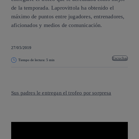
de la temporada. Laprovittola ha obtenido el
máximo de puntos entre jugadores, entrenadores,
aficionados y medios de comunicación.
27/05/2019
Escuchar
Tiempo de lectura: 5 min
Copiar enlace
Copiar enlace
facebook
twitter
whatsapp
linkedin
Sus padres le entregan el trofeo por sorpresa