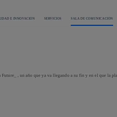
Saltar
al
contenido
principal
LIDAD E INNOVACIÓN
SERVICIOS
SALA DE COMUNICACIÓN
uture_ , un año que ya va llegando a su fin y en el que la pla
Copiar enlace
Copiar enlace
facebook
twitter
whatsapp
linkedin