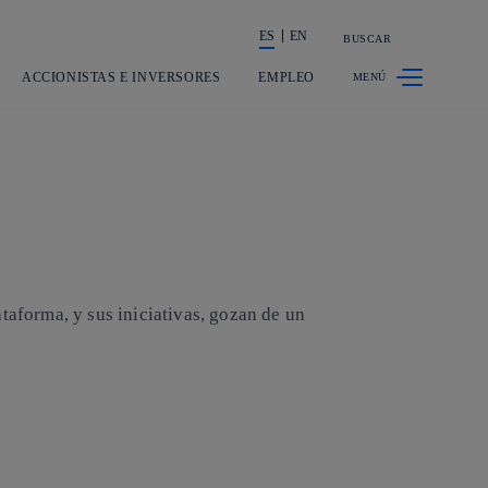
ES
EN
BUSCAR
La acción en accionistas e inversores
ACCIONISTAS E INVERSORES
EMPLEO
taforma, y sus iniciativas, gozan de un