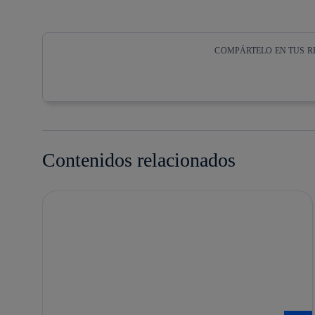
COMPÁRTELO EN TUS R
Copiar enlace
Copiar enlace
facebook
twitter
Contenidos relacionados