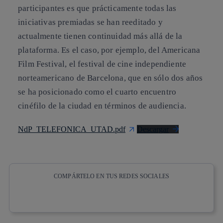
participantes es que prácticamente todas las
iniciativas premiadas se han reeditado y
actualmente tienen continuidad más allá de la
plataforma. Es el caso, por ejemplo, del Americana
Film Festival, el festival de cine independiente
norteamericano de Barcelona, que en sólo dos años
se ha posicionado como el cuarto encuentro
cinéfilo de la ciudad en términos de audiencia.
NdP_TELEFONICA_UTAD.pdf
Descargar
COMPÁRTELO EN TUS REDES SOCIALES
Copiar enlace
Copiar enlace
facebook
twitter
whatsapp
linkedin