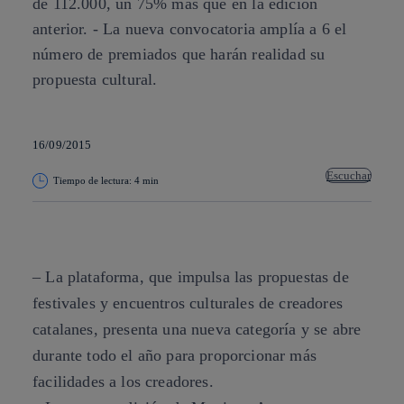
de 112.000, un 75% más que en la edición
anterior. - La nueva convocatoria amplía a 6 el
número de premiados que harán realidad su
propuesta cultural.
16/09/2015
Escuchar
Tiempo de lectura: 4 min
Copiar enlace
Copiar enlace
facebook
twitter
whatsapp
linkedin
– La plataforma, que impulsa las propuestas de
festivales y encuentros culturales de creadores
catalanes, presenta una nueva categoría y se abre
durante todo el año para proporcionar más
facilidades a los creadores.