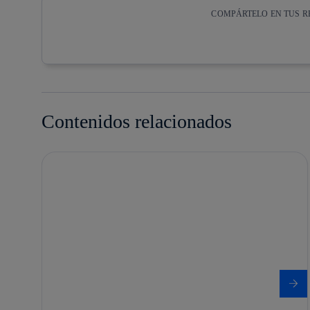
COMPÁRTELO EN TUS R
Copiar enlace
Copiar enlace
facebook
twitter
Contenidos relacionados