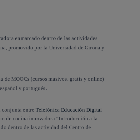
Copiar enlace
Copiar enlace
facebook
twitter
whatsapp
linkedin
adora enmarcado dentro de las actividades
na, promovido por la Universidad de Girona y
na de MOOCs (cursos masivos, gratis y online)
 español y portugués.
va conjunta entre
Telefónica Educación Digital
io de cocina innovadora “Introducción a la
do dentro de las actividad del Centro de