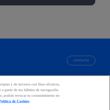
CONTACTO
facebook
linkedin
twitter
instagram
youtube
ropias y de terceros con fines técnicos,
o a partir de tus hábitos de navegación.
o, podrás revocar tu consentimiento en
Política de Cookies