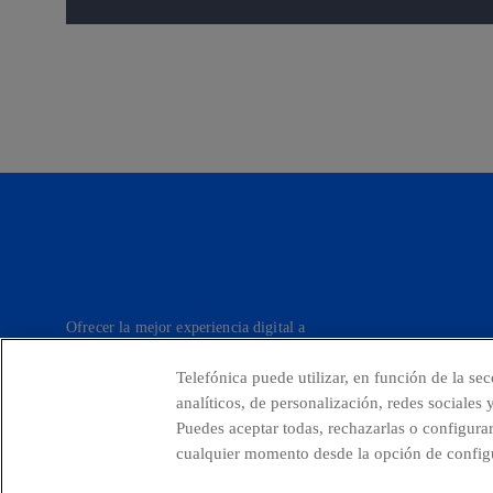
Ofrecer la mejor experiencia digital a
nuestros clientes.
Telefónica puede utilizar, en función de la se
analíticos, de personalización, redes sociales
Puedes aceptar todas, rechazarlas o configura
Países y Unidades emergentes
Canal de De
cualquier momento desde la opción de configu