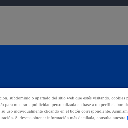
cción, subdominio o apartado del sitio web que estés visitando, cookies p
 y/o para mostrarte publicidad personalizada en base a un perfil elaborad
r su uso individualmente clicando en el botón correspondiente. Asimism
nuncias
Centro Global Transparencia
ración. Si deseas obtener información más detallada, consulta nuestra