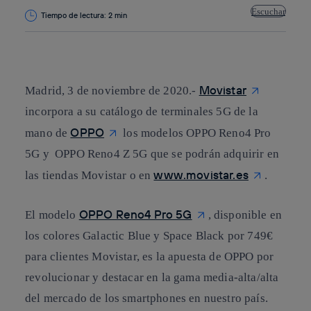
Escuchar
Tiempo de lectura: 2 min
Copiar enlace
Copiar enlace
facebook
twitter
whatsapp
linkedin
Movistar
Madrid, 3 de noviembre de 2020.-
incorpora a su catálogo de terminales 5G de la
OPPO
mano de
los modelos OPPO Reno4 Pro
5G y OPPO Reno4 Z 5G que se podrán adquirir en
www.movistar.es
las tiendas Movistar o en
.
OPPO Reno4 Pro 5G
El modelo
, disponible en
los colores Galactic Blue y Space Black por 749€
para clientes Movistar, es la apuesta de OPPO por
revolucionar y destacar en la gama media-alta/alta
del mercado de los smartphones en nuestro país.