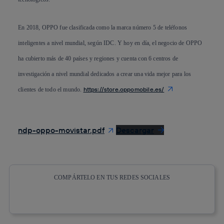
En 2018, OPPO fue clasificada como la marca número 5 de teléfonos
inteligentes a nivel mundial, según IDC. Y hoy en día, el negocio de OPPO
ha cubierto más de 40 países y regiones y cuenta con 6 centros de
investigación a nivel mundial dedicados a crear una vida mejor para los
https://store.oppomobile.es/
clientes de todo el mundo.
ndp-oppo-movistar.pdf
Descargar
COMPÁRTELO EN TUS REDES SOCIALES
Copiar enlace
Copiar enlace
facebook
twitter
whatsapp
linkedin