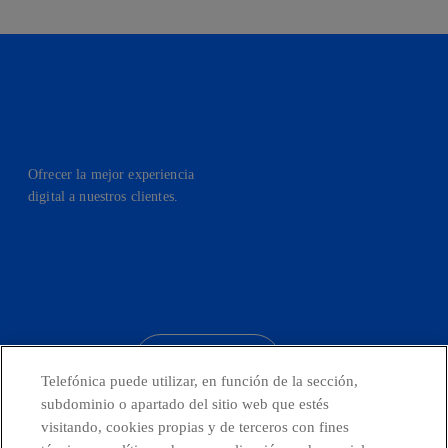
Ofrecer la mejor experiencia
digital a nuestros clientes.
facebook
linkedin
twitter
instagram
youtube
CONTACTO
Telefónica puede utilizar, en función de la sección,
subdominio o apartado del sitio web que estés
visitando, cookies propias y de terceros con fines