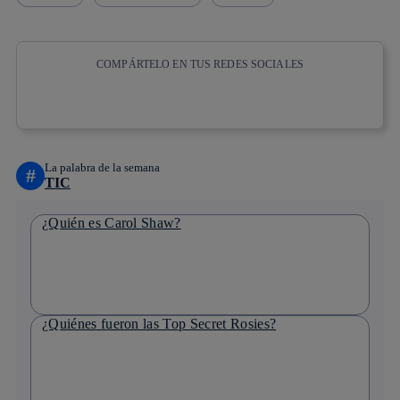
COMPÁRTELO EN TUS REDES SOCIALES
Copiar enlace
Copiar enlace
facebook
twitter
whatsapp
linkedin
La palabra de la semana
#
TIC
¿Quién es Carol Shaw?
¿Quiénes fueron las Top Secret Rosies?