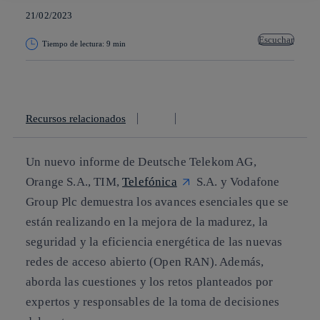
21/02/2023
Escuchar
Tiempo de lectura: 9 min
Copiar enlace
Copiar enlace
facebook
twitter
whatsapp
linkedin
Recursos relacionados
Un nuevo informe de Deutsche Telekom AG,
Orange S.A., TIM,
Telefónica
S.A. y Vodafone
Group Plc demuestra los avances esenciales que se
están realizando en la mejora de la madurez, la
seguridad y la eficiencia energética de las nuevas
redes de acceso abierto (Open RAN). Además,
aborda las cuestiones y los retos planteados por
expertos y responsables de la toma de decisiones