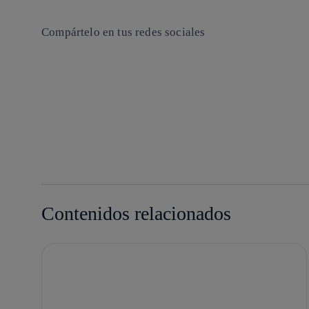
Compártelo en tus redes sociales
Copiar enlace
Copiar enlace
facebook
twitter
whatsapp
linkedin
Contenidos relacionados