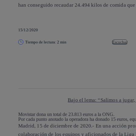
han conseguido recaudar 24.494 kilos de comida que 
15/12/2020
Tiempo de lectura: 2 min
Escuchar
Copiar enlace
Copiar enlace
facebook
twitter
whatsapp
linkedin
Bajo el lema: “Salimos a jugar,
Movistar dona un total de 23.813 euros a la ONG.
Por cada punto anotado la operadora ha donado 15 euros, equi
Madrid, 15 de diciembre de 2020.-
En una acción pr
colaboración de los equipos y aficionados de la Liga 