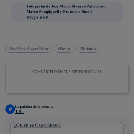
Fotografía de José María Álvarez-Pallete con
Marco Pompignoli y Francisco Rosell
JPG | 918 KB
José María Álvarez-Pallete
Premio
Telefónica
COMPÁRTELO EN TUS REDES SOCIALES
Copiar enlace
Copiar enlace
facebook
twitter
whatsapp
linkedin
La palabra de la semana
#
TIC
¿Quién es Carol Shaw?