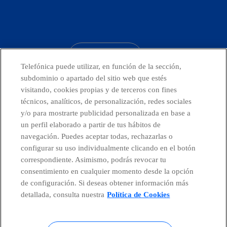
facebook
linkedin
twitter
instagram
youtube
CONTACTO
Telefónica puede utilizar, en función de la sección,
subdominio o apartado del sitio web que estés
visitando, cookies propias y de terceros con fines
técnicos, analíticos, de personalización, redes sociales
Telefónica en redes sociales
y/o para mostrarte publicidad personalizada en base a
un perfil elaborado a partir de tus hábitos de
Canal de Denuncias
navegación. Puedes aceptar todas, rechazarlas o
configurar su uso individualmente clicando en el botón
correspondiente. Asimismo, podrás revocar tu
Centro Global Transparencia
consentimiento en cualquier momento desde la opción
de configuración. Si deseas obtener información más
detallada, consulta nuestra
Política de Cookies
© Telefónica S.A.
Configurar cookies