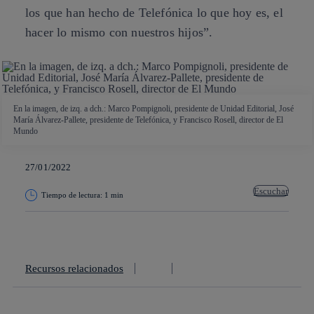
los que han hecho de Telefónica lo que hoy es, el
hacer lo mismo con nuestros hijos”.
En la imagen, de izq. a dch.: Marco Pompignoli, presidente de Unidad Editorial, José
María Álvarez-Pallete, presidente de Telefónica, y Francisco Rosell, director de El
Mundo
27/01/2022
Escuchar
Tiempo de lectura: 1 min
Copiar enlace
Copiar enlace
facebook
twitter
whatsapp
linkedin
Recursos relacionados