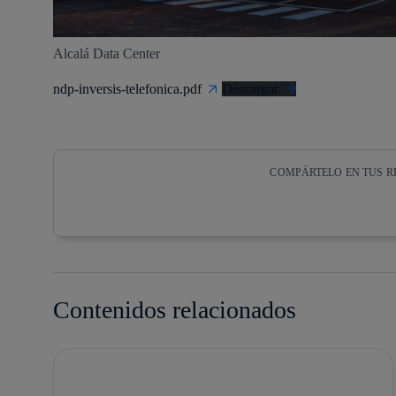
Alcalá Data Center
ndp-inversis-telefonica.pdf
Descargar
COMPÁRTELO EN TUS R
Copiar enlace
Copiar enlace
facebook
twitter
Contenidos relacionados