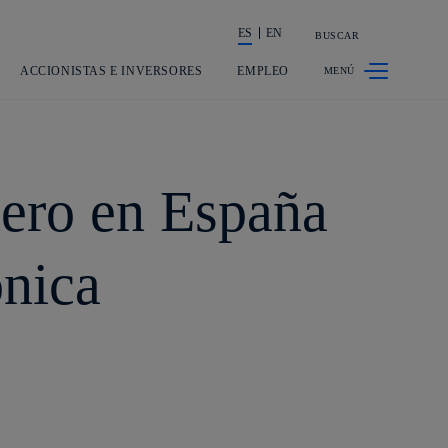
ES
EN
BUSCAR
La acción en accionistas e inversores
ACCIONISTAS E INVERSORES
EMPLEO
nero en España
ónica