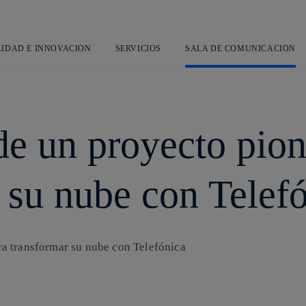
Saltar
al
contenido
principal
LIDAD E INNOVACIÓN
SERVICIOS
SALA DE COMUNICACIÓN
de un proyecto pio
 su nube con Telef
a transformar su nube con Telefónica