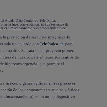
Copiar enlace
Copiar enlace
facebook
twitter
whatsapp
linkedin
d al Alcalá Data Center de Telefónica.
rollar la hiperconvergencia en sus servicios de
ar el almacenamiento y el procesamiento de
en la prestación de servicios integrales de
 cerrado un acuerdo con
Telefónica
para
la compañía. Se trata de un proyecto pionero
nciera de nuestro país en tener sus centros de
 de hiperconvergencia, que permite el
s.
tura, así como ganar agilidad en sus procesos
inación de los componentes virtuales y físicos
 de almacenamiento) en un único dispositivo