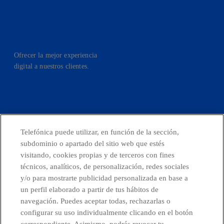
Ofrecer la mejor experiencia
digital a nuestros clientes.
facebook
linkedin
twitter
instagram
youtube
Telefónica puede utilizar, en función de la sección,
subdominio o apartado del sitio web que estés
CONTACTO
visitando, cookies propias y de terceros con fines
técnicos, analíticos, de personalización, redes sociales
y/o para mostrarte publicidad personalizada en base a
un perfil elaborado a partir de tus hábitos de
Telefónica en redes sociales
navegación. Puedes aceptar todas, rechazarlas o
configurar su uso individualmente clicando en el botón
Canal de Denuncias
correspondiente. Asimismo, podrás revocar tu