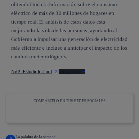
obtendrá toda la información sobre el consumo
eléctrico de más de 30 millones de hogares en
tiempo real. El análisis de estos datos está
mejorando la vida de las personas, ayudando al
Gobierno a impulsar una generación de electricidad
más eficiente e incluso a anticipar el impacto de los
cambios meteorológicos.
NdP_EstudioIoT.pdf
Descargar
COMPÁRTELO EN TUS REDES SOCIALES
Copiar enlace
Copiar enlace
facebook
twitter
whatsapp
linkedin
La palabra de la semana