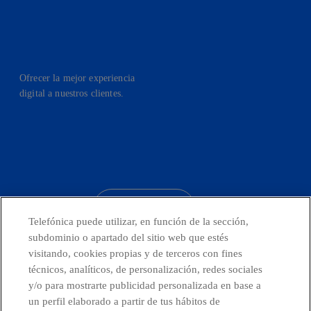
Ofrecer la mejor experiencia
digital a nuestros clientes.
facebook
linkedin
twitter
instagram
youtube
CONTACTO
Telefónica puede utilizar, en función de la sección,
subdominio o apartado del sitio web que estés
visitando, cookies propias y de terceros con fines
técnicos, analíticos, de personalización, redes sociales
Telefónica en redes sociales
y/o para mostrarte publicidad personalizada en base a
un perfil elaborado a partir de tus hábitos de
Canal de Denuncias