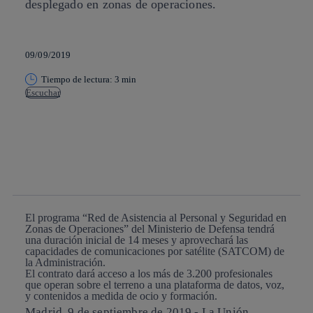
desplegado en zonas de operaciones.
09/09/2019
Tiempo de lectura: 3 min
Escuchar
Copiar enlace
Copiar enlace
facebook
twitter
whatsapp
linkedin
El programa “Red de Asistencia al Personal y Seguridad en
Zonas de Operaciones” del Ministerio de Defensa tendrá
una duración inicial de 14 meses y aprovechará las
capacidades de comunicaciones por satélite (SATCOM) de
la Administración.
El contrato dará acceso a los más de 3.200 profesionales
que operan sobre el terreno a una plataforma de datos, voz,
y contenidos a medida de ocio y formación.
Madrid, 9 de septiembre de 2019.-
La Unión