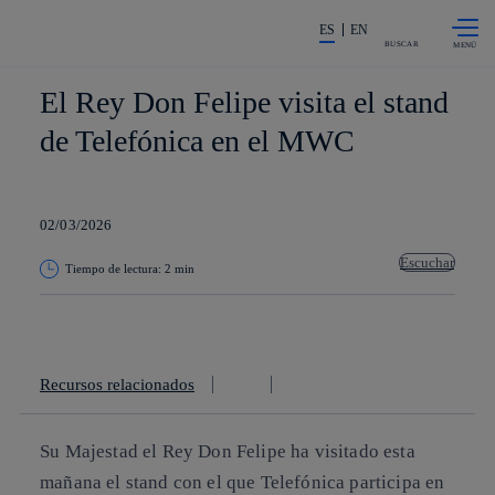
Saltar al
La acción en accionistas e invers
contenido
ES
EN
principal
BUSCAR
El Rey Don Felipe visita el stand
de Telefónica en el MWC
02/03/2026
Escuchar
Tiempo de lectura: 2 min
Copiar enlace
Copiar enlace
facebook
twitter
whatsapp
linkedin
Recursos relacionados
Su Majestad el Rey Don Felipe ha visitado esta
mañana el stand con el que Telefónica participa en